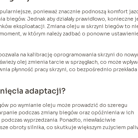
pularniejsze, ponieważ znacznie podnoszą komfort jazd
a biegów. Jednak aby działały prawidłowo, konieczne j
ów eksploatacji. Zmiana oleju w skrzyni biegów to ni
e moment, w którym należy zadbać o ponowne ustawieni
 pozwala na kalibrację oprogramowania skrzyni do nowy
świeży olej zmienia tarcie w sprzęgłach, co może wpły
wnia płynność pracy skrzyni, co bezpośrednio przekłada
nięcia adaptacji?
egów po wymianie oleju może prowadzić do szeregu
rpanie podczas zmiany biegów oraz opóźnienia w ich
e podczas wyprzedzania. Ponadto, niewłaściwie
ze obroty silnika, co skutkuje większym zużyciem pali