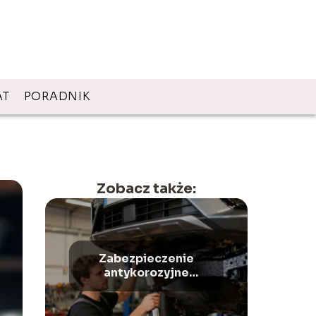
AT
PORADNIK
Zobacz także:
Zabezpieczenie
antykorozyjne
podwozia – jak
wykonać krok po
kroku?