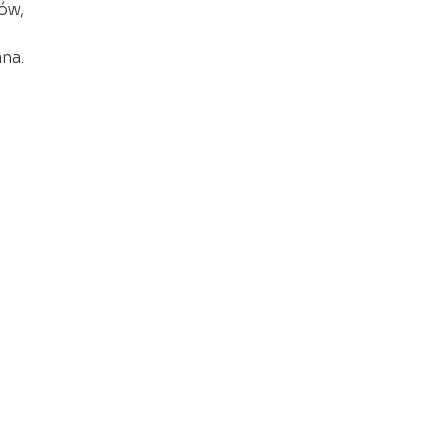
ów,
na.