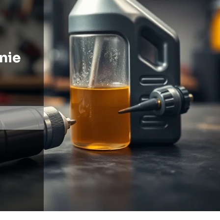
i
nie