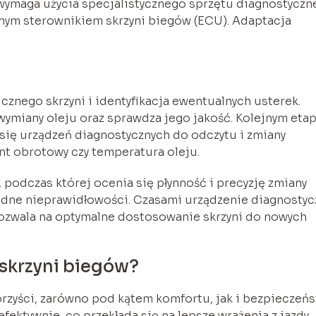
ymaga użycia specjalistycznego sprzętu diagnostyczn
znym sterownikiem skrzyni biegów (ECU). Adaptacja
znego skrzyni i identyfikacja ewentualnych usterek.
 wymiany oleju oraz sprawdza jego jakość. Kolejnym et
 się urządzeń diagnostycznych do odczytu i zmiany
nt obrotowy czy temperatura oleju.
 podczas której ocenia się płynność i precyzję zmiany
żadne nieprawidłowości. Czasami urządzenie diagnosty
pozwala na optymalne dostosowanie skrzyni do nowych
i skrzyni biegów?
orzyści, zarówno pod kątem komfortu, jak i bezpieczeń
 efektywnie, co przekłada się na lepsze wrażenia z jazdy.