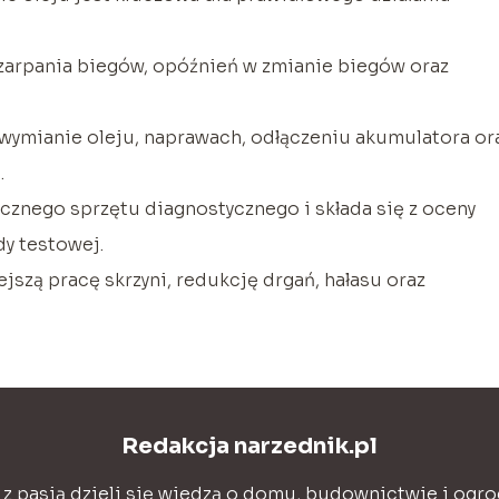
zarpania biegów, opóźnień w zmianie biegów oraz
wymianie oleju, naprawach, odłączeniu akumulatora or
.
cznego sprzętu diagnostycznego i składa się z oceny
dy testowej.
ejszą pracę skrzyni, redukcję drgań, hałasu oraz
Redakcja narzednik.pl
 z pasją dzieli się wiedzą o domu, budownictwie i ogro