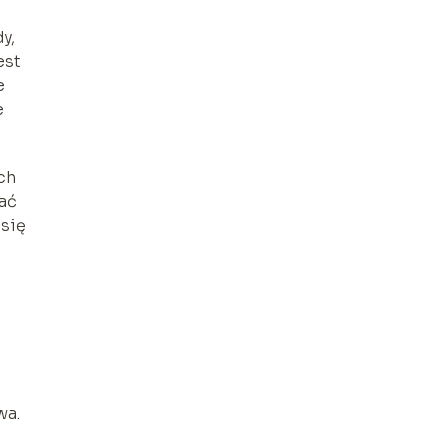
y,
est
e
e
ch
wać
 się
wa.