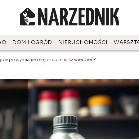
WO
DOM I OGRÓD
NIERUCHOMOŚCI
WARSZT
egów po wymianie oleju – co musisz wiedzieć?