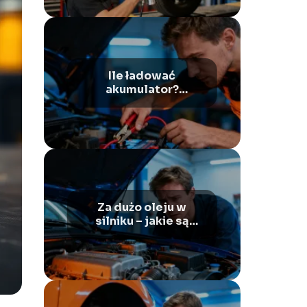
Ile ładować
akumulator?
Praktyczny poradnik
dla kierowców
Za dużo oleju w
silniku – jakie są
skutki i co robić?