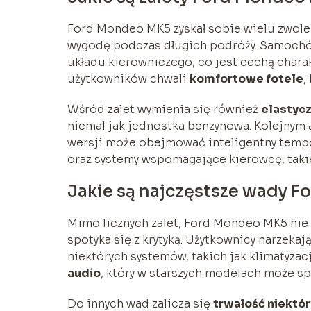
Ford Mondeo MK5 zyskał sobie wielu zwol
wygodę podczas długich podróży. Samochód
układu kierowniczego, co jest cechą chara
użytkowników chwali
komfortowe fotele
,
Wśród zalet wymienia się również
elastycz
niemal jak jednostka benzynowa. Kolejnym 
wersji może obejmować inteligentny tempo
oraz systemy wspomagające kierowcę, takie j
Jakie są najczęstsze wady 
Mimo licznych zalet, Ford Mondeo MK5 nie 
spotyka się z krytyką. Użytkownicy narzekaj
niektórych systemów, takich jak klimatyzacj
audio
, który w starszych modelach może s
Do innych wad zalicza się
trwałość niektó