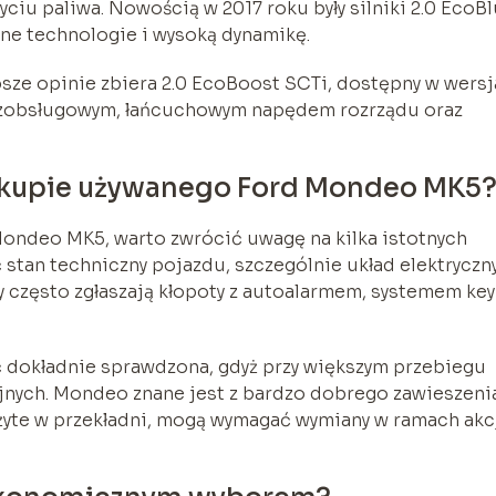
iu paliwa. Nowością w 2017 roku były silniki 2.0 EcoBl
ne technologie i wysoką dynamikę.
psze opinie zbiera 2.0 EcoBoost SCTi, dostępny w wers
bezobsługowym, łańcuchowym napędem rozrządu oraz
zakupie używanego Ford Mondeo MK5
ondeo MK5, warto zwrócić uwagę na kilka istotnych
 stan techniczny pojazdu, szczególnie układ elektryczny
 często zgłaszają kłopoty z autoalarmem, systemem key
 dokładnie sprawdzona, gdyż przy większym przebiegu
nych. Mondeo znane jest z bardzo dobrego zawieszeni
użyte w przekładni, mogą wymagać wymiany w ramach akc