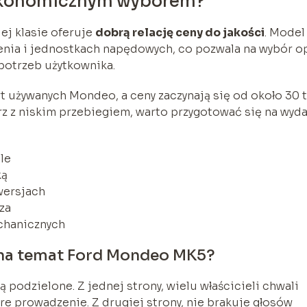
 ekonomicznym wyborem?
ej klasie oferuje
dobrą relację ceny do jakości
. Model
enia i jednostkach napędowych, co pozwala na wybór o
potrzeb użytkownika.
 używanych Mondeo, a ceny zaczynają się od około 30 t
rz z niskim przebiegiem, warto przygotować się na wyd
le
ką
wersjach
za
chanicznych
 na temat Ford Mondeo MK5?
odzielone. Z jednej strony, wielu właścicieli chwali
e prowadzenie. Z drugiej strony, nie brakuje głosów