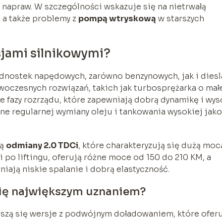
napraw. W szczególności wskazuje się na nietrwałą
, a także problemy z
pompą wtryskową
w starszych
sjami silnikowymi?
nostek napędowych, zarówno benzynowych, jak i diesl
oczesnych rozwiązań, takich jak turbosprężarka o mał
e fazy rozrządu, które zapewniają dobrą dynamikę i wys
ne regularnej wymiany oleju i tankowania wysokiej jako
są
odmiany 2.0 TDCi
, które charakteryzują się dużą mocą
i po liftingu, oferują różne moce od 150 do 210 KM, a
ają niskie spalanie i dobrą elastyczność.
 się największym uznaniem?
eszą się wersje z podwójnym doładowaniem, które ofer