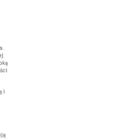
a.
ej
oką
ści
 i
ują