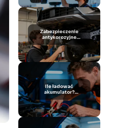
Zabezpieczenie
antykorozyjne
podwozia – jak
wykonać krok po
kroku?
Ile ładować
akumulator?
Praktyczny poradnik
dla kierowców