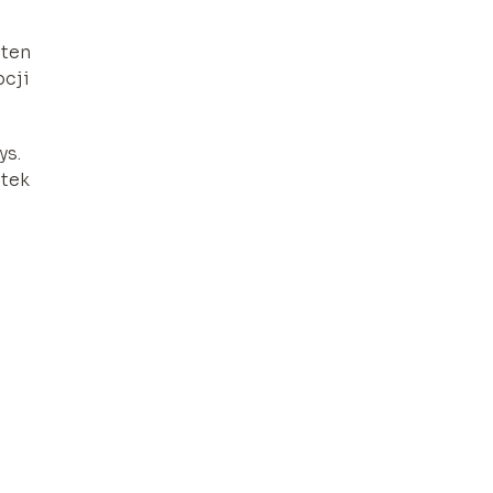
 ten
pcji
ys.
atek