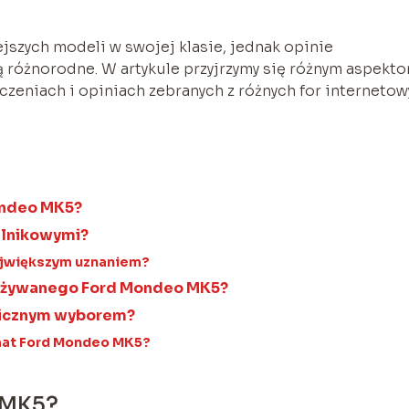
szych modeli w swojej klasie, jednak opinie
różnorodne. W artykule przyjrzymy się różnym aspekt
czeniach i opiniach zebranych z różnych for internetow
ondeo MK5?
silnikowymi?
największym uznaniem?
 używanego Ford Mondeo MK5?
micznym wyborem?
emat Ford Mondeo MK5?
 MK5?