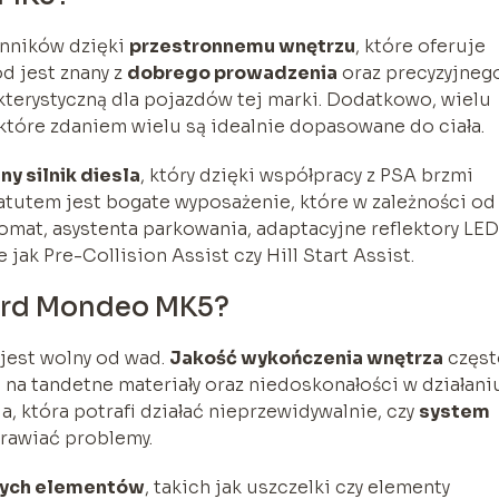
enników dzięki
przestronnemu wnętrzu
, które oferuje
 jest znany z
dobrego prowadzenia
oraz precyzyjneg
kterystyczną dla pojazdów tej marki. Dodatkowo, wielu
 które zdaniem wielu są idealnie dopasowane do ciała.
ny silnik diesla
, który dzięki współpracy z PSA brzmi
atutem jest bogate wyposażenie, które w zależności od
mat, asystenta parkowania, adaptacyjne reflektory LED
ak Pre-Collision Assist czy Hill Start Assist.
Ford Mondeo MK5?
jest wolny od wad.
Jakość wykończenia wnętrza
częst
ą na tandetne materiały oraz niedoskonałości w działani
a, która potrafi działać nieprzewidywalnie, czy
system
prawiać problemy.
rych elementów
, takich jak uszczelki czy elementy