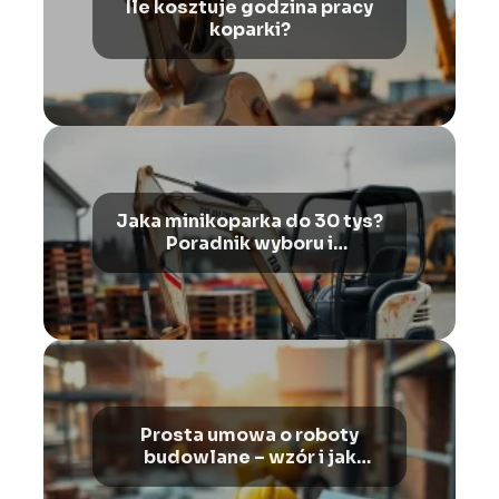
Ile kosztuje godzina pracy
koparki?
Jaka minikoparka do 30 tys?
Poradnik wyboru i
porównanie
Prosta umowa o roboty
budowlane – wzór i jak
wypełnić