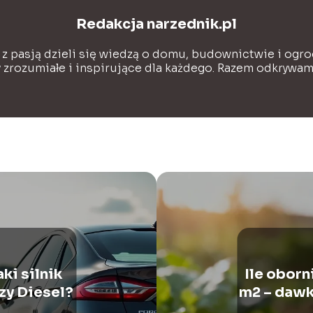
Redakcja narzednik.pl
 z pasją dzieli się wiedzą o domu, budownictwie i ogro
y zrozumiałe i inspirujące dla każdego. Razem odkrywa
ki silnik
Ile obor
zy Diesel?
m2 – dawk