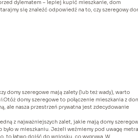
przed dylematem – lepiej kupić mieszkanie, dom
tarajmy się znaleźć odpowiedź na to, czy szeregowy d
zy domy szeregowe mają zalety (lub też wady), warto
ci.Otóż domy szeregowe to połączenie mieszkania z d
ą, ale nasza przestrzeń prywatna jest zdecydowanie
edną z najważniejszych zalet, jakie mają domy szeregow
to było w mieszkaniu. Jeżeli weźmiemy pod uwagę metr
, to łatwo dojść do wniosku, co wygrywa. W