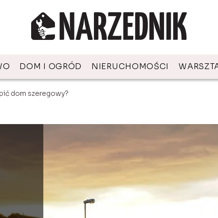
WO
DOM I OGRÓD
NIERUCHOMOŚCI
WARSZT
upić dom szeregowy?