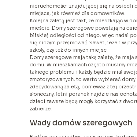
nieruchomości znajdującej się na osiedli
miejsca, jak również dla domowników.
Kolejna zaletą jest fakt, że mieszkając w 
mieście. Domy szeregowe powstają na osied
bliskiej odległości od niego, więc nadal 
się niczym przejmować.Nawet, jeżeli w prz
szkoły, czy też do innych miejsc.
Domy szeregowe mają taką zaletę, że mają 
domu. W mieszkaniach często musimy mijać
takiego problemu i każdy będzie miał swoj
zmotoryzowanych, to warto wybierać domy 
zdecydowaną zaletą, ponieważ z tej przestr
słoneczny, letni poranek najdzie nas ochot
dzieci zawsze będą mogły korzystać z dworu
zabierze.
Wady domów szeregowych
Bądźmy sprawiedliwi i przyznajmy, że domy