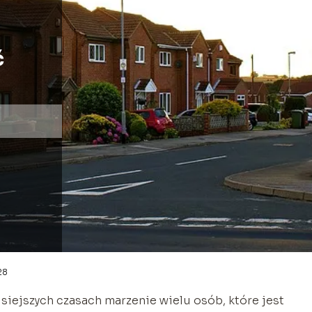
ć
28
siejszych czasach marzenie wielu osób, które jest