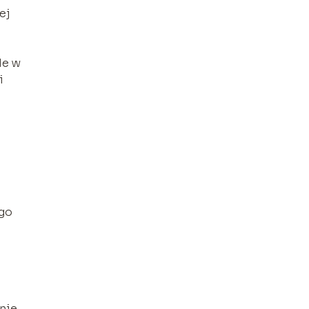
ej
le w
i
ego
nie