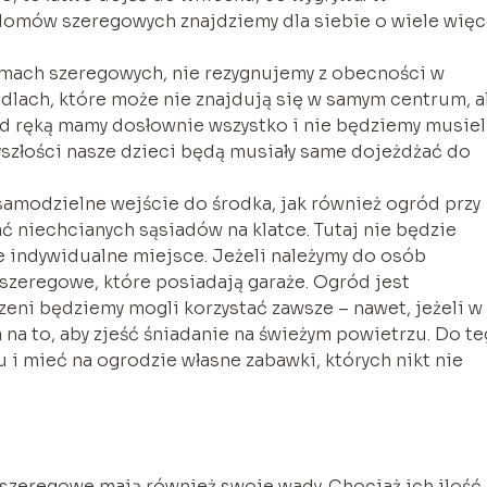
 domów szeregowych znajdziemy dla siebie o wiele więc
domach szeregowych, nie rezygnujemy z obecności w
lach, które może nie znajdują się w samym centrum, a
pod ręką mamy dosłownie wszystko i nie będziemy musiel
yszłości nasze dzieci będą musiały same dojeżdżać do
samodzielne wejście do środka, jak również ogród przy
 niechcianych sąsiadów na klatce. Tutaj nie będzie
e indywidualne miejsce. Jeżeli należymy do osób
szeregowe, które posiadają garaże. Ogród jest
zeni będziemy mogli korzystać zawsze – nawet, jeżeli w
a na to, aby zjeść śniadanie na świeżym powietrzu. Do t
 i mieć na ogrodzie własne zabawki, których nikt nie
 szeregowe mają również swoje wady. Chociaż ich ilość 