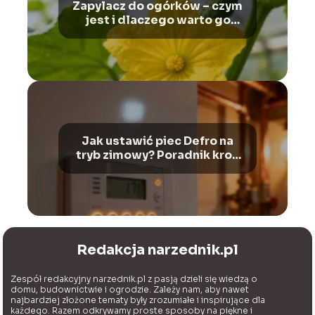
Zapylacz do ogórków – czym
jest i dlaczego warto go
stosować?
Jak ustawić piec Defro na
tryb zimowy? Poradnik krok
po kroku
Redakcja narzednik.pl
Zespół redakcyjny narzednik.pl z pasją dzieli się wiedzą o
domu, budownictwie i ogrodzie. Zależy nam, aby nawet
najbardziej złożone tematy były zrozumiałe i inspirujące dla
każdego. Razem odkrywamy proste sposoby na piękne i