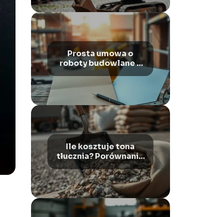
Prosta umowa o
roboty budowlane –
wzór i jak wypełnić
Ile kosztuje tona
tłucznia? Porównanie
cen i porady