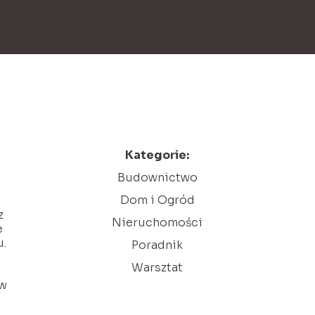
Kategorie:
Budownictwo
Dom i Ogród
z
Nieruchomości
e
u.
Poradnik
Warsztat
 w