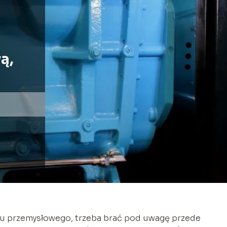
ą,
du przemysłowego, trzeba brać pod uwagę przede