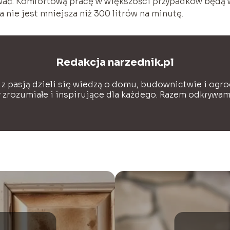
ować. Komfortową pracę w większości przypadków będą 
 nie jest mniejsza niż 300 litrów na minutę.
Redakcja narzednik.pl
 z pasją dzieli się wiedzą o domu, budownictwie i ogro
y zrozumiałe i inspirujące dla każdego. Razem odkrywa