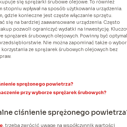
 kupuje się sprężarki śrubowe olejowe. To również
m stopniu wpływał na sposób użytkowania urządzenia.
 gdzie konieczne jest częste włączanie sprzętu.
ć się na bardziej zaawansowane urządzenia. Często
 zakup pozwoli ograniczyć wydatki na inwestycję. Klucz
we sprężarek śrubowych olejowych. Powinny być optyma
rzedsiębiorstwie. Nie można zapominać także o wybor
s korzystania ze sprężarek śrubowych olejowych bez
praw.
śnienie sprężonego powietrza?
naczenie przy wyborze sprężarek śrubowych?
lne ciśnienie sprężonego powietrza
we
, trzeba zwrócić uwagę na współczynnik wartości