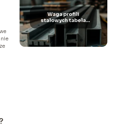
Waga profili
stalowych tabela
mas i wymiarów
owe
lnie
ze
?