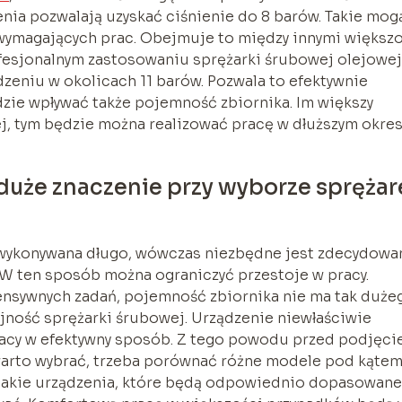
enia pozwalają uzyskać ciśnienie do 8 barów. Takie mog
wymagających prac. Obejmuje to między innymi większ
ofesjonalnym zastosowaniu sprężarki śrubowej olejowej
zeniu w okolicach 11 barów. Pozwala to efektywnie
zie wpływać także pojemność zbiornika. Im większy
j, tym będzie można realizować pracę w dłuższym okres
duże znaczenie przy wyborze sprężar
ć wykonywana długo, wówczas niezbędne jest zdecydowa
. W ten sposób można ograniczyć przestoje w pracy.
tensywnych zadań, pojemność zbiornika nie ma tak duże
ajność sprężarki śrubowej. Urządzenie niewłaściwie
racy w efektywny sposób. Z tego powodu przed podjęc
 warto wybrać, trzeba porównać różne modele pod kąte
 takie urządzenia, które będą odpowiednio dopasowane