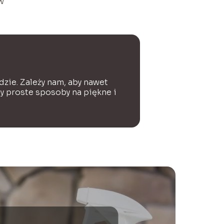
w
dzie. Zależy nam, aby nawet
my proste sposoby na piękne i