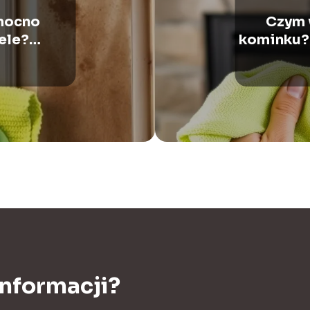
mocno
Czym 
ele?
kominku?
i porady
informacji?