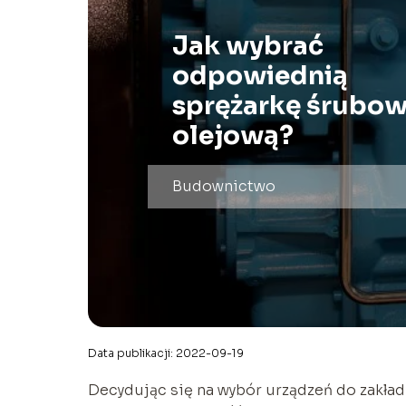
Jak wybrać
odpowiednią
sprężarkę śrubow
olejową?
Budownictwo
Data publikacji: 2022-09-19
Decydując się na wybór urządzeń do zakła