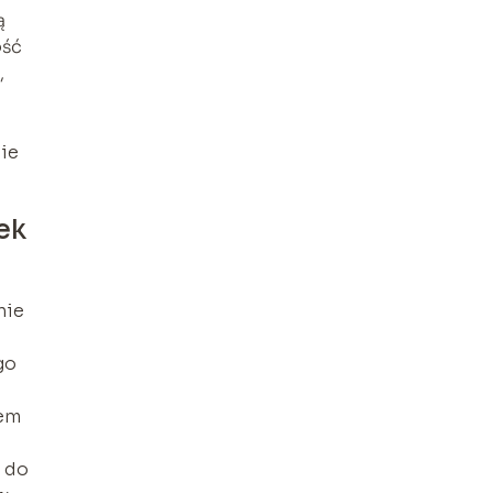
ą
ość
,
ie
ek
nie
go
iem
m
 do