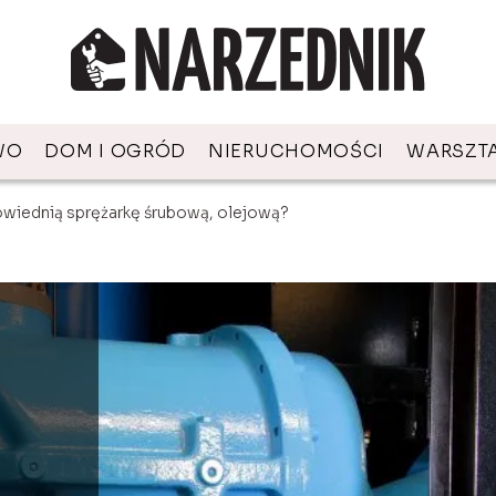
WO
DOM I OGRÓD
NIERUCHOMOŚCI
WARSZT
wiednią sprężarkę śrubową, olejową?