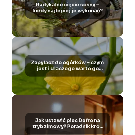
Radykalne cięcie sosny –
kiedy najlepiej je wykonać?
Zapylacz do ogórków – czym
jest i dlaczego warto go
stosować?
Jak ustawić piec Defro na
tryb zimowy? Poradnik krok
po kroku