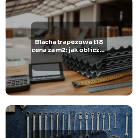
Blacha trapezowa t18
cena za m2: jak obliczyć
całkowity koszt?