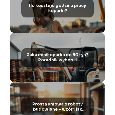
Ile kosztuje godzina pracy
koparki?
Jaka minikoparka do 30 tys?
Poradnik wyboru i
porównanie
Prosta umowa o roboty
budowlane – wzór i jak
wypełnić